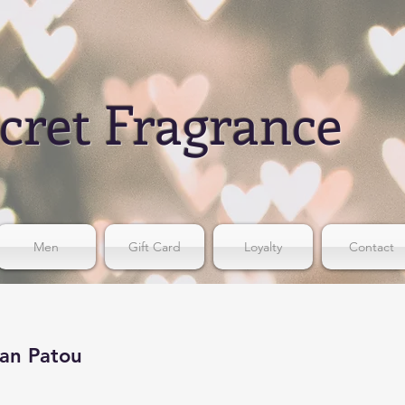
cret Fragrance
Men
Gift Card
Loyalty
Contact
an Patou