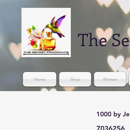
The Se
Home
Shop
Women
1000 by Je
7036256