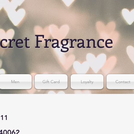
cret Fragrance
Men
Gift Card
Loyalty
Contact
711
40062