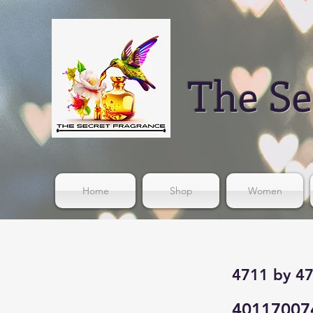
The Se
Home
Shop
Women
4711 by 4
40117007