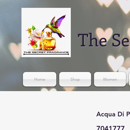
The Se
Home
Shop
Women
Acqua Di P
7041777