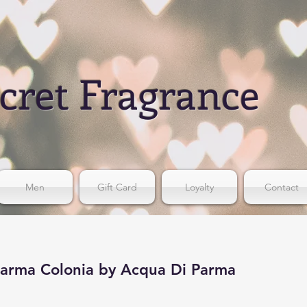
cret Fragrance
Men
Gift Card
Loyalty
Contact
arma Colonia by Acqua Di Parma