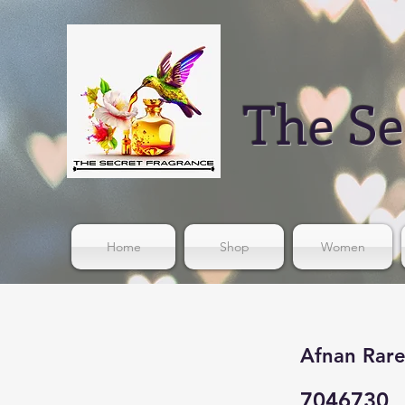
The Se
Home
Shop
Women
Afnan Rare
7046730