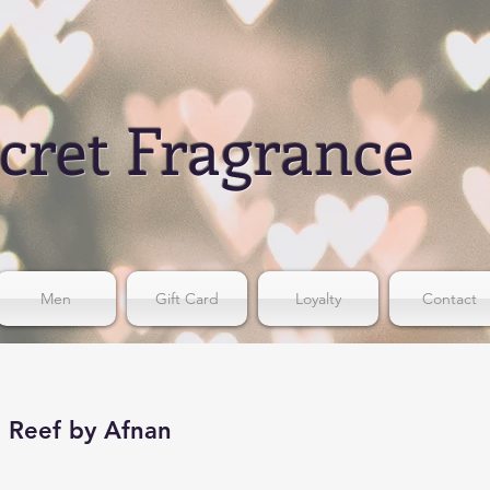
cret Fragrance
Men
Gift Card
Loyalty
Contact
 Reef by Afnan