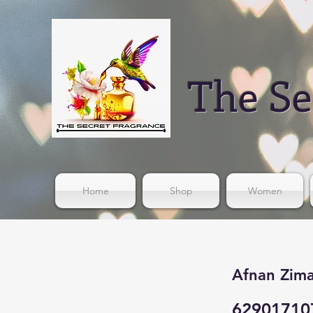
The Se
Home
Shop
Women
Afnan Zim
62901710