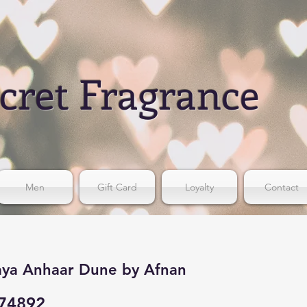
cret Fragrance
Men
Gift Card
Loyalty
Contact
aya Anhaar Dune by Afnan
74892