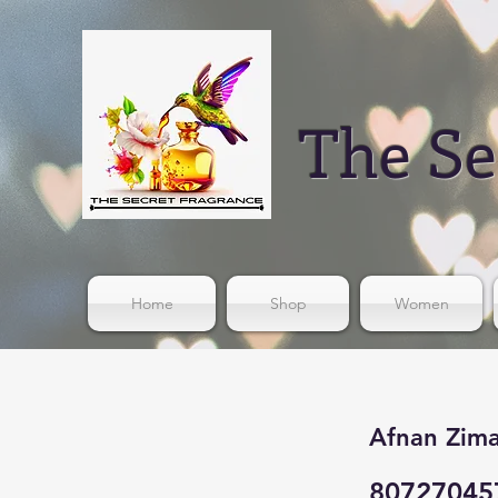
The Se
Home
Shop
Women
Afnan Zima
80727045