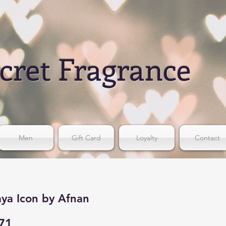
cret Fragrance
Men
Gift Card
Loyalty
Contact
ya Icon by Afnan
71