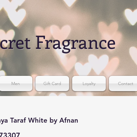
cret Fragrance
Men
Gift Card
Loyalty
Contact
ya Taraf White by Afnan
73307