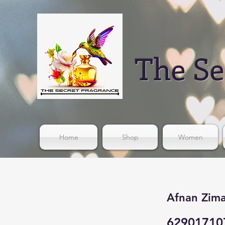
The Se
Home
Shop
Women
Afnan Zima
62901710