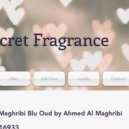
cret Fragrance
Men
Gift Card
Loyalty
Contact
Maghribi Blu Oud by Ahmed Al Maghribi
16933