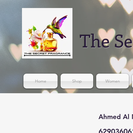
The Se
Home
Shop
Women
Ahmed Al 
62903606